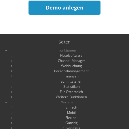
Demo anlegen
Seiten
Funktionen
Hotelsoftware
Channel-Manager
Webbuchung
Personalmanagement
Finanzen
Schnittstellen
Statistiken
Für Österreich
Weitere Funktionen
Vorteile
Einfach
Mobil
Flexibel
Günstig
Zuverlässig