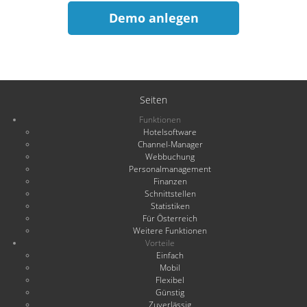
Demo anlegen
Seiten
Funktionen
Hotelsoftware
Channel-Manager
Webbuchung
Personalmanagement
Finanzen
Schnittstellen
Statistiken
Für Österreich
Weitere Funktionen
Vorteile
Einfach
Mobil
Flexibel
Günstig
Zuverlässig