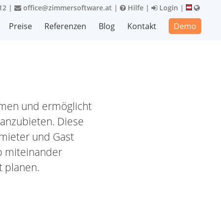
12
|
office@zimmersoftware.at
|
Hilfe
|
Login
|
Preise
Referenzen
Blog
Kontakt
Demo
rmen und ermöglicht
anzubieten. Diese
rmieter und Gast
b miteinander
t planen.