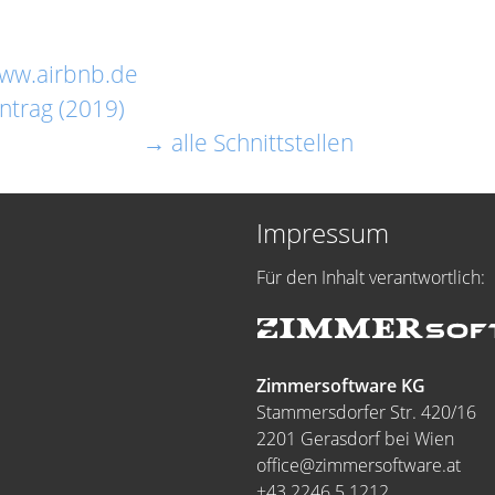
www.airbnb.de
ntrag (2019)
→ alle Schnittstellen
Impressum
Für den Inhalt verantwortlich:
Zimmersoftware KG
Stammersdorfer Str. 420/16
2201 Gerasdorf bei Wien
office@zimmersoftware.at
+43 2246 5 1212