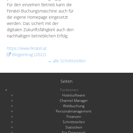
Für den einzelnen Betrieb kann die
Feratel-Buchungsmaschine auch für
die eigene Homepage eingesetzt
werden. Das sichert mit der
digitalen Zukunftsfähigkeit auch den
nachhaltigen betrieblichen Erfolg.
https://www.feratel.at
Blogeintrag (2022)
→ alle Schnittstellen
Seiten
Funktionen
Hotelsoftware
Channel-Manager
Webbuchung
Personalmanagement
Finanzen
Schnittstellen
Statistiken
Für Österreich