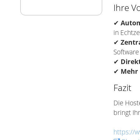
Ihre Vo
✔
Autom
in Echtze
✔
Zentr
Softwar
✔
Direk
✔
Mehr 
Fazit
Die Hoste
bringt Ih
https://