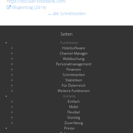
https://discover.hotelbeds.com/
Blogeintrag (2019)
→ alle Schnittstellen
Seiten
Funktionen
Hotelsoftware
Channel-Manager
Webbuchung
Personalmanagement
Finanzen
Schnittstellen
Statistiken
Für Österreich
Weitere Funktionen
Vorteile
Einfach
Mobil
Flexibel
Günstig
Zuverlässig
Preise