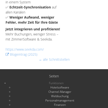
in einem System
✅
Echtzeit-Synchronisation
auf
allen Kanälen
✅
Weniger Aufwand, weniger
Fehler, mehr Zeit für Ihre Gäste
Jetzt integrieren und profitieren!
Mehr Buchungen, weniger Stress –
mit ZimmerSoftware & Seekda.
https://www.seekda.com/
Blogeintrag (2025)
→ alle Schnittstellen
Seiten
Funktionen
Hotelsoftware
Channel-Manager
Webbuchung
Personalmanagement
Finanzen