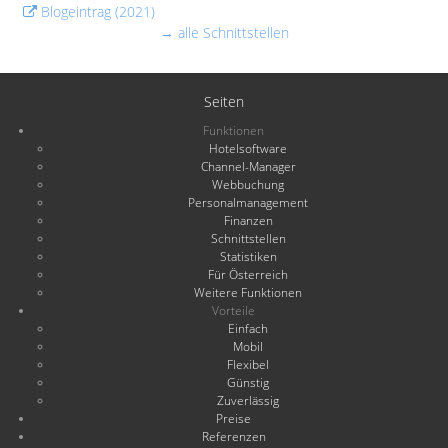
Blogeintrag (2021)
→ alle Schnittstellen
Seiten
Funktionen
Hotelsoftware
Channel-Manager
Webbuchung
Personalmanagement
Finanzen
Schnittstellen
Statistiken
Für Österreich
Weitere Funktionen
Vorteile
Einfach
Mobil
Flexibel
Günstig
Zuverlässig
Preise
Referenzen