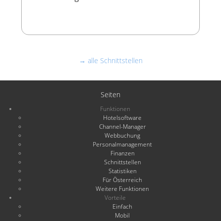
→ alle Schnittstellen
Seiten
Funktionen
Hotelsoftware
Channel-Manager
Webbuchung
Personalmanagement
Finanzen
Schnittstellen
Statistiken
Für Österreich
Weitere Funktionen
Vorteile
Einfach
Mobil