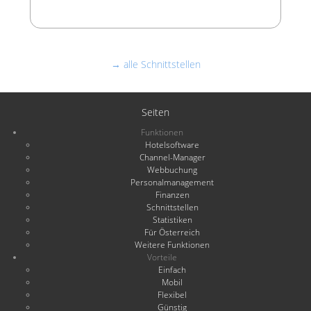
→ alle Schnittstellen
Seiten
Funktionen
Hotelsoftware
Channel-Manager
Webbuchung
Personalmanagement
Finanzen
Schnittstellen
Statistiken
Für Österreich
Weitere Funktionen
Vorteile
Einfach
Mobil
Flexibel
Günstig