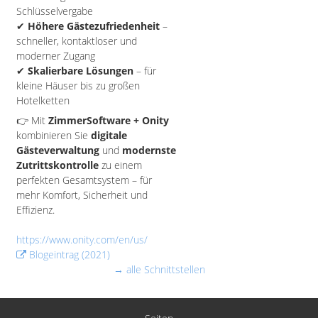
Schlüsselvergabe
✔
Höhere Gästezufriedenheit
–
schneller, kontaktloser und
moderner Zugang
✔
Skalierbare Lösungen
– für
kleine Häuser bis zu großen
Hotelketten
👉 Mit
ZimmerSoftware + Onity
kombinieren Sie
digitale
Gästeverwaltung
und
modernste
Zutrittskontrolle
zu einem
perfekten Gesamtsystem – für
mehr Komfort, Sicherheit und
Effizienz.
https://www.onity.com/en/us/
Blogeintrag (2021)
→ alle Schnittstellen