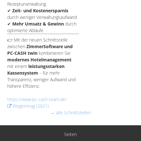
Rezepturverwaltung
✔
Zeit- und Kostenersparnis
durch weniger Verwaltungsaufwand
✔
Mehr Umsatz & Gewinn
durch
optimierte Abläufe
👉 Mit der neuen Schnittstelle
zwischen
ZimmerSoftware und
PC-CASH twin
kombinieren Sie
modernes Hotelmanagement
mit einem
leistungsstarken
Kassensystem
– für mehr
Transparenz, weniger Aufwand und
höhere Effizienz.
https://www.pc-cash-team.de/
Blogeintrag (2021)
→ alle Schnittstellen
Seiten