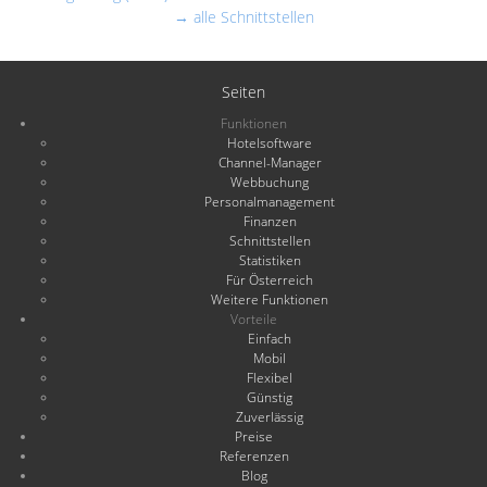
→ alle Schnittstellen
Seiten
Funktionen
Hotelsoftware
Channel-Manager
Webbuchung
Personalmanagement
Finanzen
Schnittstellen
Statistiken
Für Österreich
Weitere Funktionen
Vorteile
Einfach
Mobil
Flexibel
Günstig
Zuverlässig
Preise
Referenzen
Blog