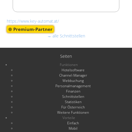
https://www.key-automat.at/
Premium-Partner
→ alle Schnittstellen
Seiten
Funktionen
Hotelsoftware
Channel-Manager
Webbuchung
Personalmanagement
Finanzen
Schnittstellen
Statistiken
Für Österreich
Weitere Funktionen
Vorteile
Einfach
Mobil