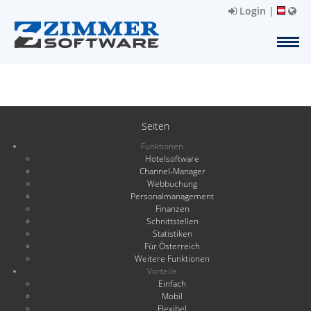
Login
|
Seiten
Funktionen
Hotelsoftware
Channel-Manager
Webbuchung
Personalmanagement
Finanzen
Schnittstellen
Statistiken
Für Österreich
Weitere Funktionen
Vorteile
Einfach
Mobil
Flexibel