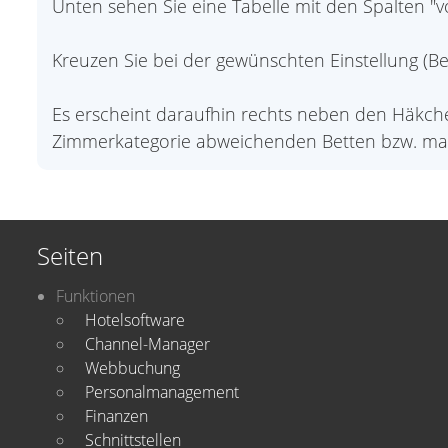
Unten sehen Sie eine Tabelle mit den Spalten "v
Kreuzen Sie bei der gewünschten Einstellung (Bet
Es erscheint daraufhin rechts neben den Häkchen
Zimmerkategorie abweichenden Betten bzw. max
Seiten
Funktionen
Hotelsoftware
Channel-Manager
Webbuchung
Personalmanagement
Finanzen
Schnittstellen