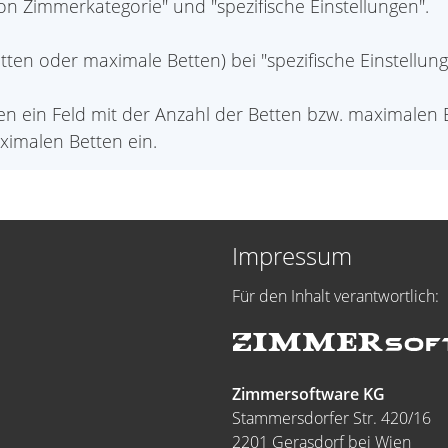
on Zimmerkategorie" und "spezifische Einstellungen".
ten oder maximale Betten) bei "spezifische Einstellung
 ein Feld mit der Anzahl der Betten bzw. maximalen Be
imalen Betten ein.
Impressum
Für den Inhalt verantwortlich:
Zimmersoftware KG
Stammersdorfer Str. 420/16
2201 Gerasdorf bei Wien