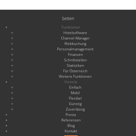
Seiten
Funktionen
Hotelsoftware
Channel-Manager
Webbuchung
Personalmanagement
Finanzen
Schnittstellen
Statistiken
Für Österreich
Weitere Funktionen
Vorteile
Einfach
Mobil
Flexibel
Günstig
Zuverlässig
Preise
Referenzen
Blog
Kontakt