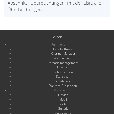
Abschnitt „Überbuchungen“ mit der Liste aller
Überbuchungen.
Seiten
Funktionen
Hotelsoftware
Channel-Manager
Webbuchung
Personalmanagement
Finanzen
Schnittstellen
Statistiken
Für Österreich
Weitere Funktionen
Vorteile
Einfach
Mobil
Flexibel
Günstig
Zuverlässig