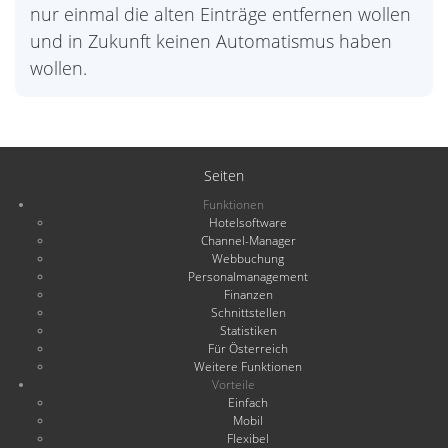
nur einmal die alten Einträge entfernen wollen
und in Zukunft keinen Automatismus haben
wollen.
Seiten
Funktionen
Hotelsoftware
Channel-Manager
Webbuchung
Personalmanagement
Finanzen
Schnittstellen
Statistiken
Für Österreich
Weitere Funktionen
Vorteile
Einfach
Mobil
Flexibel