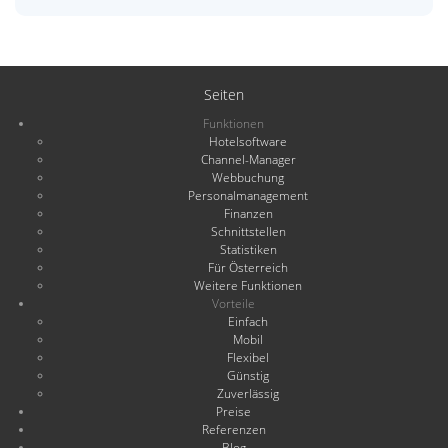
Seiten
Funktionen
Hotelsoftware
Channel-Manager
Webbuchung
Personalmanagement
Finanzen
Schnittstellen
Statistiken
Für Österreich
Weitere Funktionen
Vorteile
Einfach
Mobil
Flexibel
Günstig
Zuverlässig
Preise
Referenzen
Blog