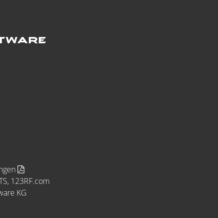
ungen
MTS, 123RF.com
tware KG