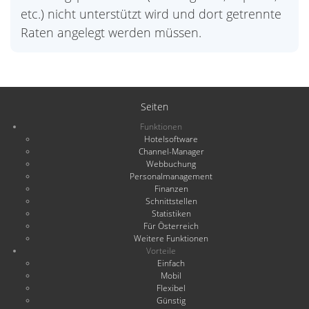
etc.) nicht unterstützt wird und dort getrennte
Raten angelegt werden müssen.
Seiten
Funktionen
Hotelsoftware
Channel-Manager
Webbuchung
Personalmanagement
Finanzen
Schnittstellen
Statistiken
Für Österreich
Weitere Funktionen
Vorteile
Einfach
Mobil
Flexibel
Günstig