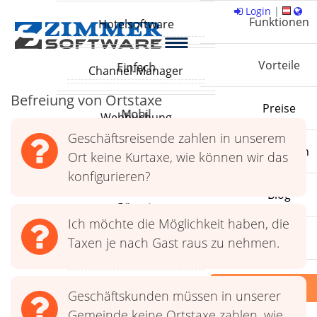
Login
|
Hotelsoftware
Einfach
Channel-Manager
Befreiung von Ortstaxe
Mobil
Webbuchung
Geschäftsreisende zahlen in unserem
Ort keine Kurtaxe, wie können wir das
Flexibel
Personalmanagement
konfigurieren?
Günstig
Finanzen
Ich möchte die Möglichkeit haben, die
Taxen je nach Gast raus zu nehmen.
Zuverlässig
Schnittstellen
Geschäftskunden müssen in unserer
Statistiken
Gemeinde keine Ortstaxe zahlen, wie