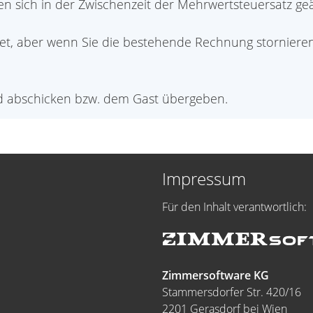
en sich in der Zwischenzeit der Mehrwertsteuersatz ge
, aber wenn Sie die bestehende Rechnung stornieren,
d abschicken bzw. dem Gast übergeben.
Impressum
Für den Inhalt verantwortlich:
Zimmersoftware KG
Stammersdorfer Str. 420/16
2201 Gerasdorf bei Wien