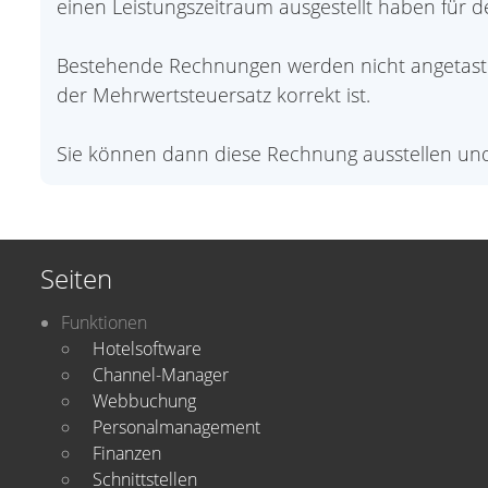
einen Leistungszeitraum ausgestellt haben für d
Bestehende Rechnungen werden nicht angetastet
der Mehrwertsteuersatz korrekt ist.
Sie können dann diese Rechnung ausstellen un
Seiten
Funktionen
Hotelsoftware
Channel-Manager
Webbuchung
Personalmanagement
Finanzen
Schnittstellen