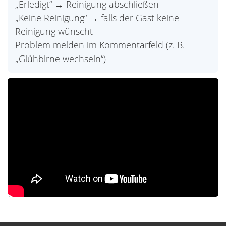
„Erledigt“ → Reinigung abschließen
„Keine Reinigung“ → falls der Gast keine
Reinigung wünscht
Problem melden im Kommentarfeld (z. B.
„Glühbirne wechseln“)