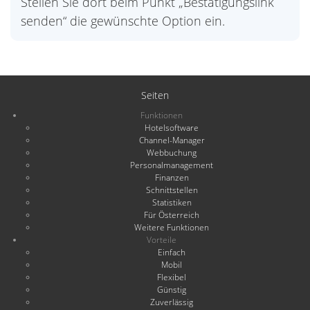
Stellen Sie dort beim Punkt „Bestätigungslink
senden“ die gewünschte Option ein.
Seiten
Funktionen
Hotelsoftware
Channel-Manager
Webbuchung
Personalmanagement
Finanzen
Schnittstellen
Statistiken
Für Österreich
Weitere Funktionen
Vorteile
Einfach
Mobil
Flexibel
Günstig
Zuverlässig