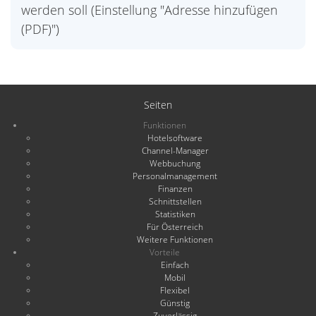
werden soll (Einstellung "Adresse hinzufügen
(PDF)")
Seiten
Funktionen
Hotelsoftware
Channel-Manager
Webbuchung
Personalmanagement
Finanzen
Schnittstellen
Statistiken
Für Österreich
Weitere Funktionen
Vorteile
Einfach
Mobil
Flexibel
Günstig
Zuverlässig