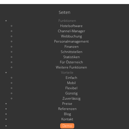
Seiten
Funktionen
Hotelsoftware
Channel-Manager
Webbuchung
Personalmanagement
Finanzen
Schnittstellen
Statistiken
Für Österreich
Weitere Funktionen
Vorteile
Einfach
Mobil
Flexibel
Günstig
Zuverlässig
Preise
Referenzen
Blog
Kontakt
Demo