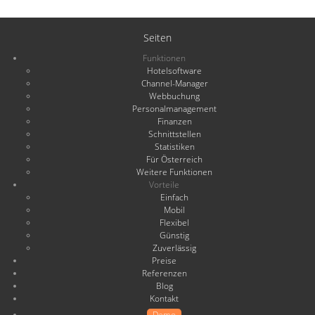
Seiten
Funktionen
Hotelsoftware
Channel-Manager
Webbuchung
Personalmanagement
Finanzen
Schnittstellen
Statistiken
Für Österreich
Weitere Funktionen
Vorteile
Einfach
Mobil
Flexibel
Günstig
Zuverlässig
Preise
Referenzen
Blog
Kontakt
Demo