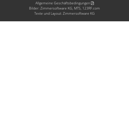
Allgemeine Geschäftsbedingungen
Bilder: Zimmersoftware KG, MTS, 123RF.com
Texte und Layout: Zimmersoftware KG