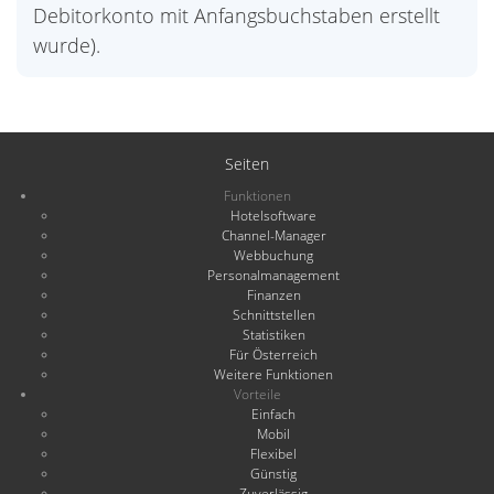
Debitorkonto mit Anfangsbuchstaben erstellt
wurde).
Seiten
Funktionen
Hotelsoftware
Channel-Manager
Webbuchung
Personalmanagement
Finanzen
Schnittstellen
Statistiken
Für Österreich
Weitere Funktionen
Vorteile
Einfach
Mobil
Flexibel
Günstig
Zuverlässig