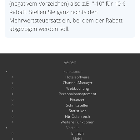
(negativem Vorzeichen) also z.B. "-10" für 10 €
Rabatt. Stellen Sie ganz rechts den
Mehrwertsteuersatz ein, bei dem der Rabatt
abgezogen werden soll.
Seiten
Funktionen
Hotelsoftware
Channel-Manager
Webbuchung
Personalmanagement
Finanzen
Schnittstellen
Statistiken
Für Österreich
Weitere Funktionen
Vorteile
Einfach
Mobil