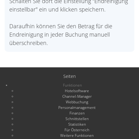
Schalten Sie dort die Einstellung "Endreinigung
einstellbar" ein und klicken speichern.
Daraufhin können Sie den Betrag für die
Endreinigung in jeder Buchung manuell
überschreiben.
Seiten
Funktionen
Hotelsoftware
Channel-Manager
Webbuchung
Personalmanagement
Finanzen
Schnittstellen
Statistiken
Für Österreich
Weitere Funktionen