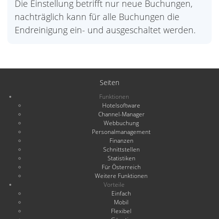
Die Einstellung betrifft nur neue Buchungen,
nachträglich kann für alle Buchungen die
Endreinigung ein- und ausgeschaltet werden.
Seiten
Funktionen
Hotelsoftware
Channel-Manager
Webbuchung
Personalmanagement
Finanzen
Schnittstellen
Statistiken
Für Österreich
Weitere Funktionen
Vorteile
Einfach
Mobil
Flexibel