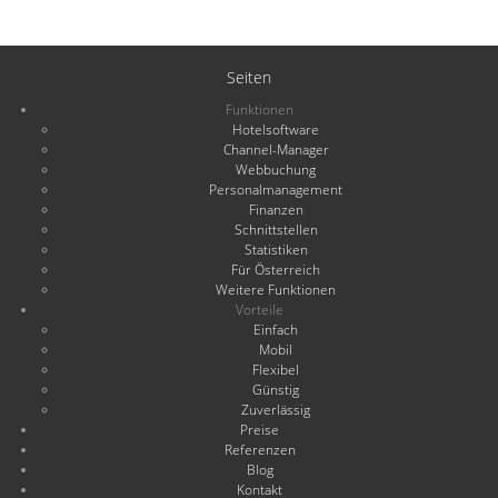
Seiten
Funktionen
Hotelsoftware
Channel-Manager
Webbuchung
Personalmanagement
Finanzen
Schnittstellen
Statistiken
Für Österreich
Weitere Funktionen
Vorteile
Einfach
Mobil
Flexibel
Günstig
Zuverlässig
Preise
Referenzen
Blog
Kontakt