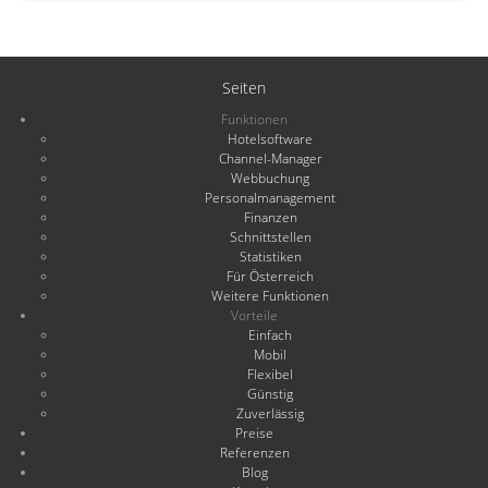
Seiten
Funktionen
Hotelsoftware
Channel-Manager
Webbuchung
Personalmanagement
Finanzen
Schnittstellen
Statistiken
Für Österreich
Weitere Funktionen
Vorteile
Einfach
Mobil
Flexibel
Günstig
Zuverlässig
Preise
Referenzen
Blog