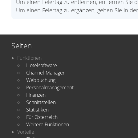
Um einen Feiertag zu entfernen, entfernen Sie
Um einen Feiertag zu ergänzen, geben Sie in der
Seiten
Funktionen
Hotelsoftware
Channel-Manager
Webbuchung
Personalmanagement
Finanzen
Schnittstellen
Statistiken
Für Österreich
Weitere Funktionen
Vorteile