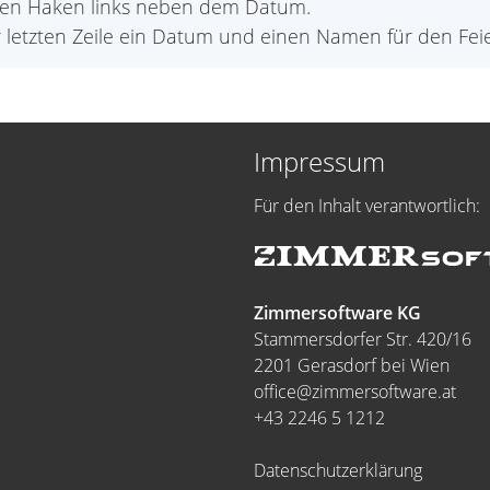
 den Haken links neben dem Datum.
 letzten Zeile ein Datum und einen Namen für den Feie
Impressum
Für den Inhalt verantwortlich:
Zimmersoftware KG
Stammersdorfer Str. 420/16
2201 Gerasdorf bei Wien
office@zimmersoftware.at
+43 2246 5 1212
Datenschutzerklärung