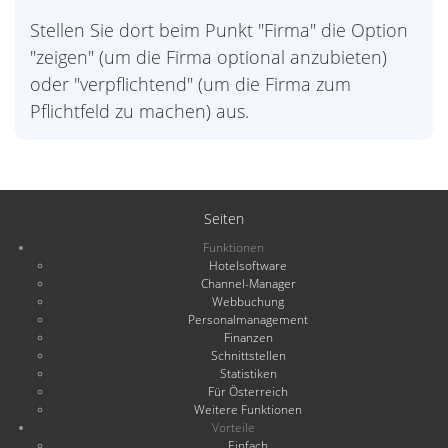
Stellen Sie dort beim Punkt "Firma" die Option
"zeigen" (um die Firma optional anzubieten)
oder "verpflichtend" (um die Firma zum
Pflichtfeld zu machen) aus.
Seiten
Funktionen
Hotelsoftware
Channel-Manager
Webbuchung
Personalmanagement
Finanzen
Schnittstellen
Statistiken
Für Österreich
Weitere Funktionen
Vorteile
Einfach