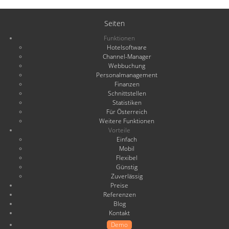
Seiten
Funktionen
Hotelsoftware
Channel-Manager
Webbuchung
Personalmanagement
Finanzen
Schnittstellen
Statistiken
Für Österreich
Weitere Funktionen
Vorteile
Einfach
Mobil
Flexibel
Günstig
Zuverlässig
Preise
Referenzen
Blog
Kontakt
Demo