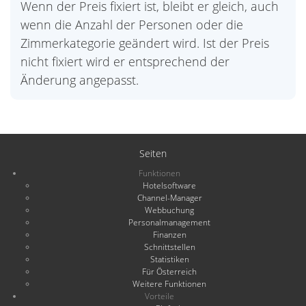
Wenn der Preis fixiert ist, bleibt er gleich, auch
wenn die Anzahl der Personen oder die
Zimmerkategorie geändert wird. Ist der Preis
nicht fixiert wird er entsprechend der
Änderung angepasst.
Seiten
Funktionen
Hotelsoftware
Channel-Manager
Webbuchung
Personalmanagement
Finanzen
Schnittstellen
Statistiken
Für Österreich
Weitere Funktionen
Vorteile