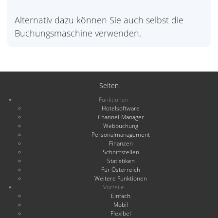
Alternativ dazu können Sie auch selbst die
Buchungsmaschine verwenden.
Seiten
Funktionen
Hotelsoftware
Channel-Manager
Webbuchung
Personalmanagement
Finanzen
Schnittstellen
Statistiken
Für Österreich
Weitere Funktionen
Vorteile
Einfach
Mobil
Flexibel