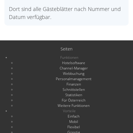
Dort sind alle Gästeblätter nach Nummer und
Datum verfügbar.
Seiten
Funktionen
Hotelsoftware
Channel-Manager
Webbuchung
Personalmanagement
Finanzen
Schnittstellen
Statistiken
Für Österreich
Weitere Funktionen
Vorteile
Einfach
Mobil
Flexibel
Günstig