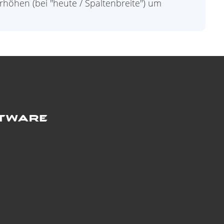
rhöhen (bei "heute / Spaltenbreite") um