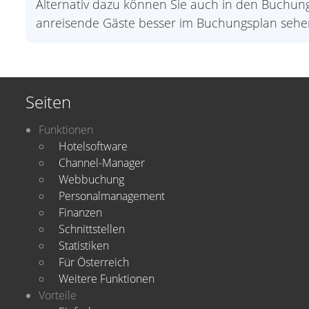
Alternativ dazu können Sie auch in den Buchungs
anreisende Gäste besser im Buchungsplan sehe
Seiten
Funktionen
Hotelsoftware
Channel-Manager
Webbuchung
Personalmanagement
Finanzen
Schnittstellen
Statistiken
Für Österreich
Weitere Funktionen
Vorteile