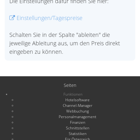
Die Einstellungen dafür finden Sie hier:
Einstellungen/Tagespreise
Schalten Sie in der Spalte "ableiten" die
jeweilige Ableitung aus, um den Preis direkt
eingeben zu können.
Seiten
Funktionen
Hotelsoftware
Channel-Manager
Webbuchung
Personalmanagement
Finanzen
Schnittstellen
Statistiken
Für Österreich