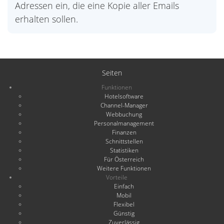
Adressen ein, die eine Kopie aller Emails
erhalten sollen.
Seiten
Funktionen
Hotelsoftware
Channel-Manager
Webbuchung
Personalmanagement
Finanzen
Schnittstellen
Statistiken
Für Österreich
Weitere Funktionen
Vorteile
Einfach
Mobil
Flexibel
Günstig
Zuverlässig