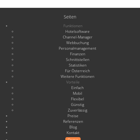
Seiten
Funktionen
Hotelsoftware
Channel-Manager
Webbuchung
Personalmanagement
Finanzen
Schnittstellen
Statistiken
Für Österreich
Weitere Funktionen
Vorteile
Einfach
Mobil
Flexibel
Günstig
Zuverlässig
Preise
Referenzen
Blog
Kontakt
Demo