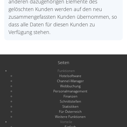
anderen dazugehörigen Elemente des
gelöschten Kunden werden auf den neu
zusammengefassten Kunden übernommen, so
dass alle Daten für diesen Kunden zu
Verfügung stehen.
Seiten
Funktionen
Hotelsoftware
Channel-Manager
Webbuchung
Personalmanagement
Finanzen
Schnittstellen
Statistiken
Für Österreich
Weitere Funktionen
Vorteile
Einfach