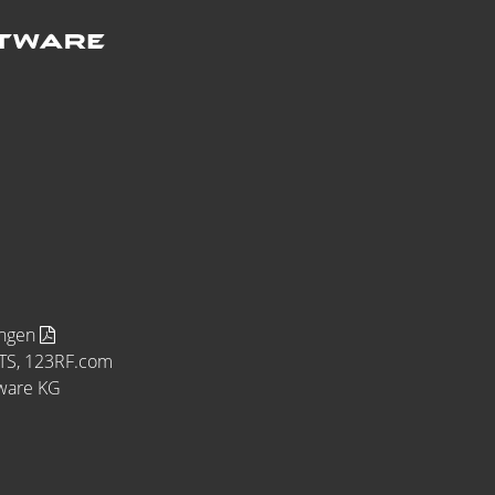
ungen
MTS, 123RF.com
tware KG