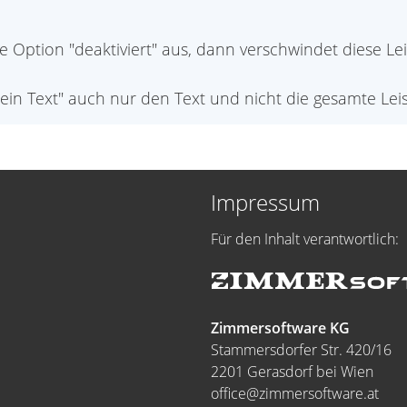
e Option "deaktiviert" aus, dann verschwindet diese Lei
"kein Text" auch nur den Text und nicht die gesamte Lei
Impressum
Für den Inhalt verantwortlich:
Zimmersoftware KG
Stammersdorfer Str. 420/16
2201 Gerasdorf bei Wien
office@zimmersoftware.at