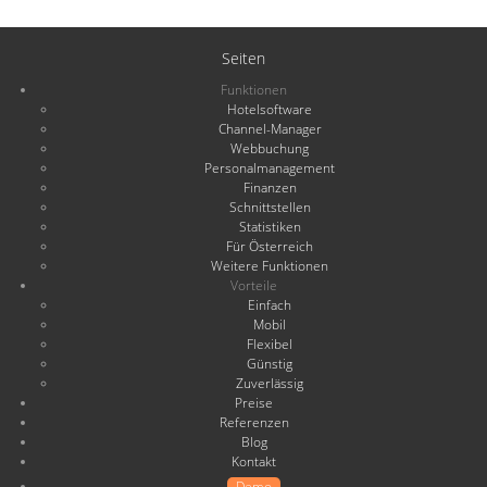
Seiten
Funktionen
Hotelsoftware
Channel-Manager
Webbuchung
Personalmanagement
Finanzen
Schnittstellen
Statistiken
Für Österreich
Weitere Funktionen
Vorteile
Einfach
Mobil
Flexibel
Günstig
Zuverlässig
Preise
Referenzen
Blog
Kontakt
Demo